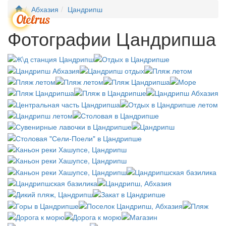
Абхазия
Цандрипш
Мен
Фотографии Цандрипша