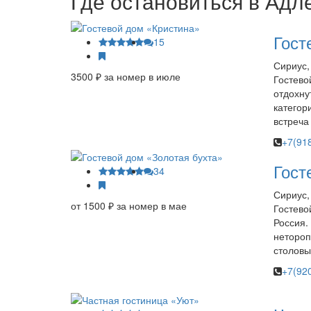
Где остановиться в Адл
Гост
15
Сириус,
3500 ₽ за номер в июле
Гостево
отдохну
категор
встреча
+7(91
Гост
34
Сириус,
от 1500 ₽ за номер в мае
Гостево
Россия.
нетороп
столовы
+7(92