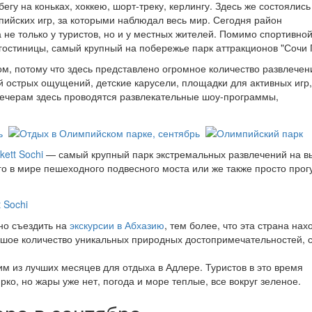
гу на коньках, хоккею, шорт-треку, керлингу. Здесь же состоялись
ийских игр, за которыми наблюдал весь мир. Сегодня район
 не только у туристов, но и у местных жителей. Помимо спортивно
гостиницы, самый крупный на побережье парк аттракционов "Сочи 
м, потому что здесь представлено огромное количество развлечен
й острых ощущений, детские карусели, площадки для активных игр,
вечерам здесь проводятся развлекательные шоу-программы,
kett Sochi
— самый крупный парк экстремальных развлечений на в
го в мире пешеходного подвесного моста или же также просто прог
но съездить на
экскурсии в Абхазию
, тем более, что эта страна нах
ьшое количество уникальных природных достопримечательностей, 
м из лучших месяцев для отдыха в Адлере. Туристов в это время
ко, но жары уже нет, погода и море теплые, все вокруг зеленое.