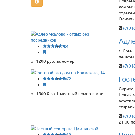
Совреме
домом: 
отделен
Олимпий
+7(91
Адле
1
г. Сочи
пешком
от 1200 руб. за номер
+7(91
Гост
73
Сириус,
от 1500 ₽ за 1-местный номер в мае
Новый г
экостил
стираль
+7(91
21.00 п
Част
18