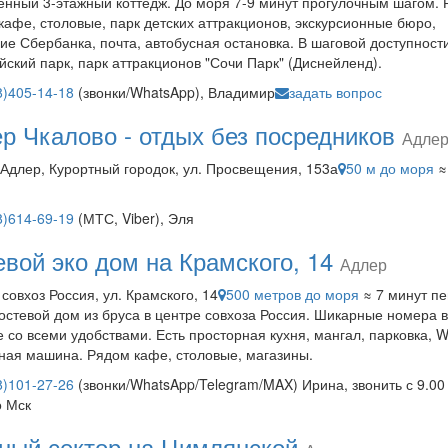
нный 3-этажный коттедж. До моря 7-9 минут прогулочным шагом. 
кафе, столовые, парк детских аттракционов, экскурсионные бюро,
ие Сбербанка, почта, автобусная остановка. В шаговой доступност
ский парк, парк аттракционов "Сочи Парк" (Диснейленд).
8)405-14-18
(звонки/WhatsApp), Владимир
задать вопрос
р Чкалово - отдых без посредников
Адле
, Адлер, Курортный городок, ул. Просвещения, 153а
50 м до моря
≈
8)614-69-19
(МТС, Viber), Эля
евой эко дом на Крамского, 14
Адлер
 совхоз Россия, ул. Крамского, 14
500 метров до моря
≈ 7 минут п
остевой дом из бруса в центре совхоза Россия. Шикарные номера 
е со всеми удобствами. Есть просторная кухня, мангал, парковка, Wi
ная машина. Рядом кафе, столовые, магазины.
8)101-27-26
(звонки/WhatsApp/Telegram/MAX) Ирина, звонить с 9.00
о Мск
ный сектор на Цимлянской