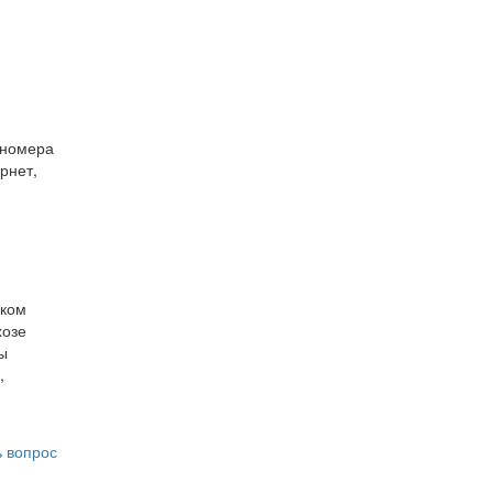
 номера
ернет,
шком
хозе
бы
,
ь вопрос