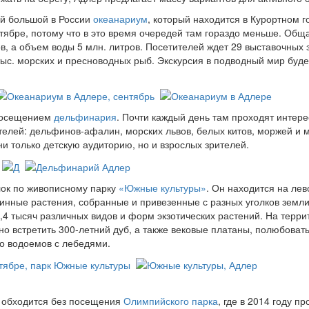
ый большой в России
океанариум
, который находится в Курортном г
нтябре, потому что в это время очередей там гораздо меньше. Общ
в, а объем воды 5 млн. литров. Посетителей ждет 29 выставочных 
ыс. морских и пресноводных рыб. Экскурсия в подводный мир буде
 посещением
дельфинария
. Почти каждый день там проходят интер
телей: дельфинов-афалин, морских львов, белых китов, моржей и 
и только детскую аудиторию, но и взрослых зрителей.
лок по живописному парку
«Южные культуры»
. Он находится на ле
винные растения, собранные и привезенные с разных уголков земли
,4 тысяч различных видов и форм экзотических растений. На терри
но встретить 300-летний дуб, а также вековые платаны, полюбоват
о водоемов с лебедями.
е обходится без посещения
Олимпийского парка
, где в 2014 году п