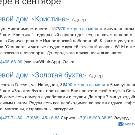
ере в сентябре
евой дом «Кристина»
Адлер
 ул. Нижнеимеретинская, 157
70 метров до моря
≈ минута пешком
й дом "Кристина" - идеальный вариант для тех, кто хочет недорого
ть в Сириусе рядом с Имеретинской набережной. К вашим услугам
ии "Стандарт" и уютные студии с кухней, зеленый дворик, Wi-Fi инт
 с вокзала и аэропорта. До городского пляжа несколько шагов.
8)405-63-00
(звонки/WhatsApp), Ольга
евой дом «Золотая бухта»
Адлер
 совхоз Россия, ул. Народная, 3
400 метров до моря
≈ 6 минут пе
й дом «Золотая бухта» приглашает Вас провести свой отпуск в Сов
 В доме есть номера с удобствами и студии. До моря 7 минут ходь
ливым шагом. Рядом есть все необходимое во время отдыха: кафе
е, магазины, аттракционы, экскурсии.
0)427-71-80
,
+7(988)145-16-83
Лариса,
+7(918)600-38-89
Эдуард
задат