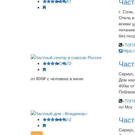
Част
51
г. Сочи
Отель в
всеми у
питание
без пос
+7(91
https:/
Част
72
Сириус,
от 800₽ с человека в июне
Дом нах
400м от
Поблизо
+7(91
по Мск
Част
12
Сириус,