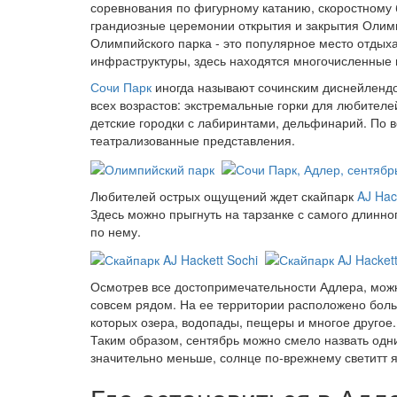
соревнования по фигурному катанию, скоростному бе
грандиозные церемонии открытия и закрытия Олимп
Олимпийского парка - это популярное место отдыха
инфраструктуры, здесь находятся многочисленные 
Сочи Парк
иногда называют сочинским диснейлендо
всех возрастов: экстремальные горки для любителе
детские городки с лабиринтами, дельфинарий. По 
театрализованные представления.
Любителей острых ощущений ждет скайпарк
AJ Hac
Здесь можно прыгнуть на тарзанке с самого длинно
по нему.
Осмотрев все достопримечательности Адлера, мож
совсем рядом. На ее территории расположено бол
которых озера, водопады, пещеры и многое другое.
Таким образом, сентябрь можно смело назвать одни
значительно меньше, солнце по-врежнему светитт яр