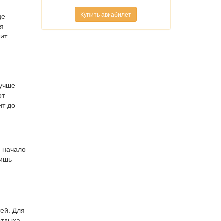
Купить авиабилет
це
ря
оит
лучше
от
ит до
— начало
лишь
ей. Для
отдыха.