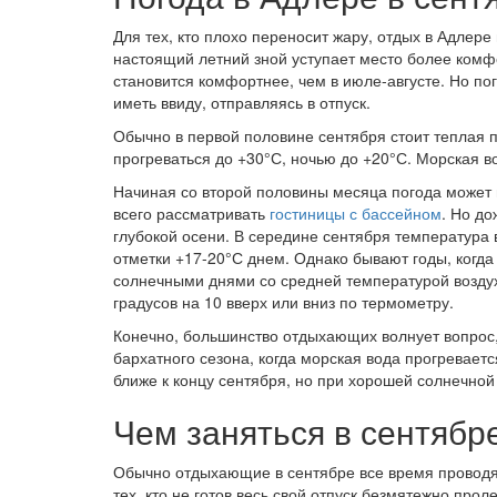
Для тех, кто плохо переносит жару, отдых в Адлер
настоящий летний зной уступает место более комф
становится комфортнее, чем в июле-августе. Но пог
иметь ввиду, отправляясь в отпуск.
Обычно в первой половине сентября стоит теплая 
прогреваться до +30°С, ночью до +20°С. Морская в
Начиная со второй половины месяца погода может 
всего рассматривать
гостиницы с бассейном
. Но до
глубокой осени. В середине сентября температура 
отметки +17-20°С днем. Однако бывают годы, когд
солнечными днями со средней температурой воздух
градусов на 10 вверх или вниз по термометру.
Конечно, большинство отдыхающих волнует вопрос,
бархатного сезона, когда морская вода прогревае
ближе к концу сентября, но при хорошей солнечно
Чем заняться в сентябр
Обычно отдыхающие в сентябре все время проводят
тех, кто не готов весь свой отпуск безмятежно про