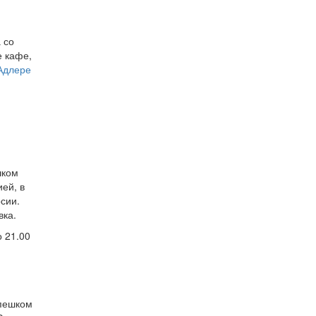
 со
е кафе,
 Адлере
шком
ей, в
рсии.
вка.
о 21.00
 пешком