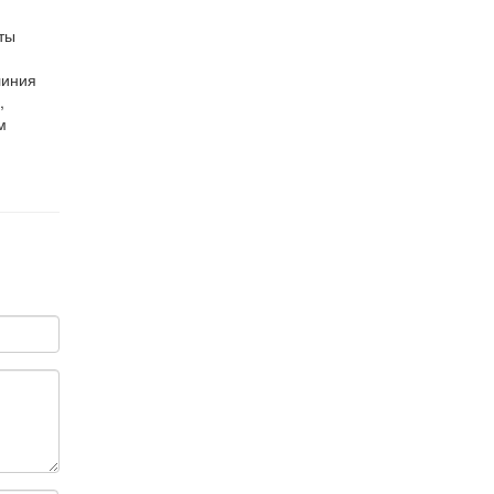
ты
линия
,
м