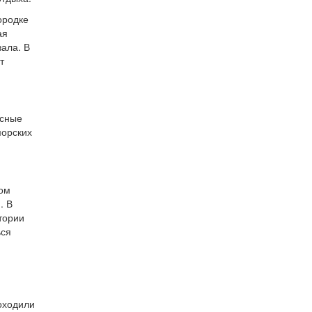
ородке
ая
зала. В
т
есные
морских
вом
. В
тории
ься
роходили