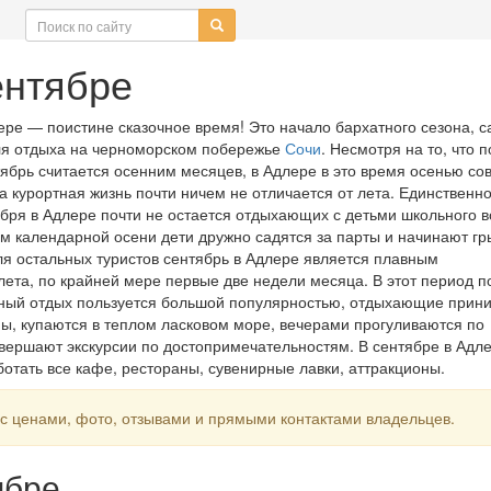
ентябре
ере — поистине сказочное время! Это начало бархатного сезона, с
ля отдыха на черноморском побережье
Сочи
. Несмотря на то, что п
ябрь считается осенним месяцев, в Адлере в это время осенью со
а курортная жизнь почти ничем не отличается от лета. Единственно
бря в Адлере почти не остается отдыхающих с детьми школьного в
ом календарной осени дети дружно садятся за парты и начинают гр
Для остальных туристов сентябрь в Адлере является плавным
ета, по крайней мере первые две недели месяца. В этот период п
ный отдых пользуется большой популярностью, отдыхающие прин
ы, купаются в теплом ласковом море, вечерами прогуливаются по
вершают экскурсии по достопримечательностям. В сентябре в Адл
отать все кафе, рестораны, сувенирные лавки, аттракционы.
 с ценами, фото, отзывами и прямыми контактами владельцев.
ябре