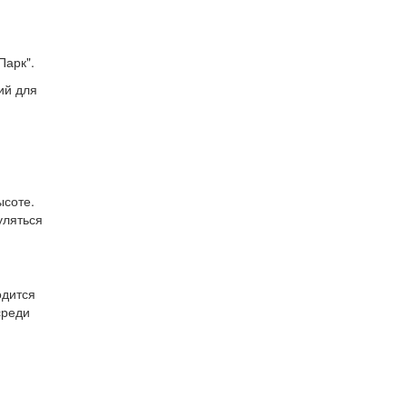
й
Парк".
ий для
ысоте.
уляться
одится
среди