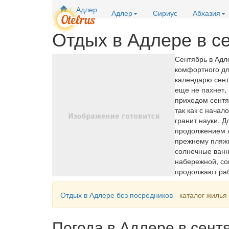
Адлер
Адлер
Сириус
Абхазия
Отдых в Адлере в с
Сентябрь в Адл
комфортного д
календарю сент
еще не пахнет, 
приходом сентя
так как с начал
гранит науки. 
продолжением л
прежнему пляж
солнечные ванн
набережной, со
продолжают раб
Отдых в Адлере без посредников
- каталог жилья
Погода в Адлере в сент