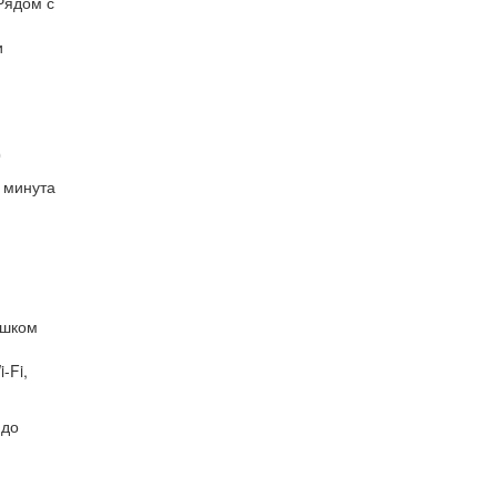
Рядом с
и
р
 минута
ешком
в
-Fi,
 до