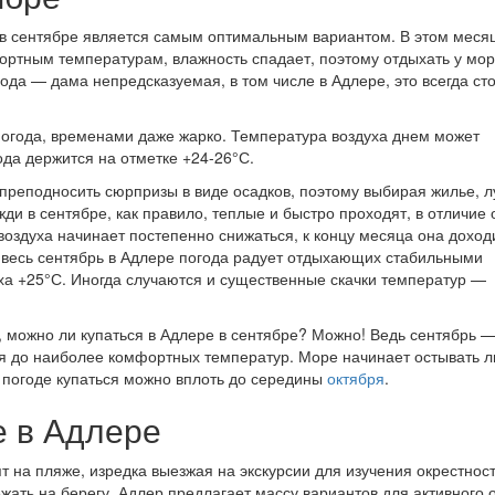
е в сентябре является самым оптимальным вариантом. В этом меся
ортным температурам, влажность спадает, поэтому отдыхать у мо
ода — дама непредсказуемая, в том числе в Адлере, это всегда ст
погода, временами даже жарко. Температура воздуха днем может
ода держится на отметке +24-26°С.
преподносить сюрпризы в виде осадков, поэтому выбирая жилье, 
жди в сентябре, как правило, теплые и быстро проходят, в отличие 
воздуха начинает постепенно снижаться, к концу месяца она доход
а весь сентябрь в Адлере погода радует отдыхающих стабильными
а +25°С. Иногда случаются и существенные скачки температур —
 можно ли купаться в Адлере в сентябре? Можно! Ведь сентябрь 
тся до наиболее комфортных температур. Море начинает остывать 
й погоде купаться можно вплоть до середины
октября
.
е в Адлере
 на пляже, изредка выезжая на экскурсии для изучения окрестност
лежать на берегу, Адлер предлагает массу вариантов для активного 