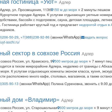
ная гостиница «Уют»
Адлер
, Адлер, ул. Просвещения, 113б
150 м до моря
≈ 2 минуты пешком
 Курортном городке Адлера. К услугам отдыхающих уютные номера
добствами, бассейн с подогревом, сауна, детская площадка, летне
. Гостиница работает круглый год и предлагает
недорогой отдых в
редников.
8)206-50-29
,
+7(988)238-92-86
(звонки/WhatsApp)
задать вопрос
/uyt-sochi.ru/
ный сектор в совхозе Россия
Адлер
 совхоз Россия, ул. Крамского, 9
500 метров до моря
≈ 7 минут пе
одится в тихом микрорайоне Адлера, недалеко от границы с Абхази
 моря. К услугам отдыхающих комнаты эконом класса, кухня, экску
сти расположено много кафе, столовых, магазинов, а также остано
8)305-90-13
(звонки/WhatsApp) Полина Суреновна, звонить с 9.00 д
ный дом «Владимир»
Адлер
 совхоз Россия, ул. Старошкольная
600 метров до моря
≈ 9 минут