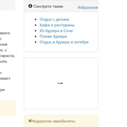
Смотрите также
Избранное
Отдых с детьми
Кафе и рестораны
Из Адлера в Сочи
амого
Пляжи Адлера
о
Отдых в Адлере в октябре
всем
е, с
озраста,
ызть
о-
имают
ере
Недорогие авиабилеты