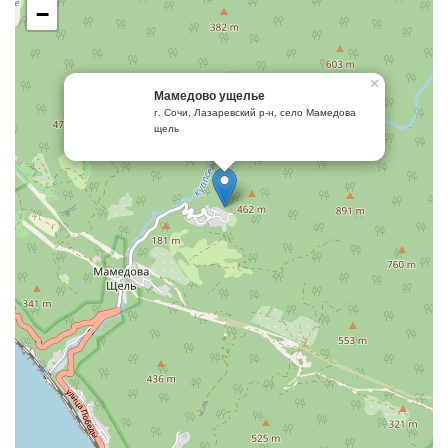
−
×
Мамедово ущелье
г. Сочи, Лазаревский р-н, село Мамедова
щель