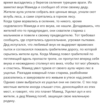
время высадились у берегов селения турецкие враги. Их
заметил внук Мамеда и сообщил об этом своему деду.
Жители аула успели собрать все ценные вещи, угнали скот
вглубь леса, а сами спрятались в горном лесу.
Когда турки ворвались в селение, то никого, кроме
седовласого Мамеда и его внука, не нашли. Догадавшись, что
жителей кто-то предупредил, они схватили старика с
мальчиком и повели к своему предводителю. Тот требовал
сообщить, где спрятались односельчане, угрожая пытками.
Дед испугался, что любимый внук не выдержит вражеских
пыток и согласился показать грабителям дорогу, по которой
скрылись жители аула. Когда Мамед повел грабителей по
петляющей вдоль пропасти тропе, он пропустил вперед себя
внука и неожиданно столкнул его вниз, чтобы тот мог убежать
и спастись. Мамед увел турков от своего аула через лес в
ущелье. Разгадав коварный план старика, разбойники
разозлились и замуровали его живьем в утесе над рекой.
Однако сами выбраться из ущелья они не смогли. С тех пор
местные жители иногда слышат стон, доносящийся из этих
мест, и говорят, что это плачет Мамед. Уцелел аул и его
жители, а дед Мамед погиб, защищая свою маленькую
родину.