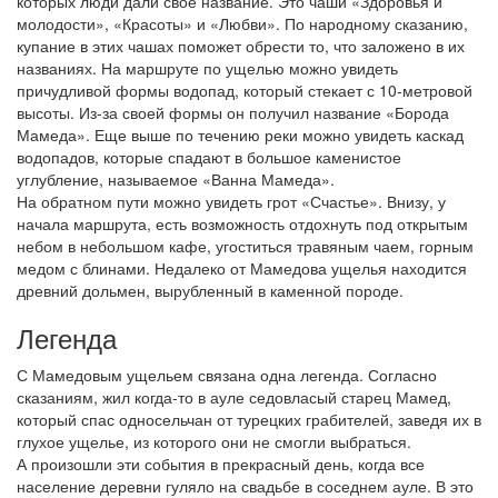
которых люди дали свое название. Это чаши «Здоровья и
молодости», «Красоты» и «Любви». По народному сказанию,
купание в этих чашах поможет обрести то, что заложено в их
названиях. На маршруте по ущелью можно увидеть
причудливой формы водопад, который стекает с 10-метровой
высоты. Из-за своей формы он получил название «Борода
Мамеда». Еще выше по течению реки можно увидеть каскад
водопадов, которые спадают в большое каменистое
углубление, называемое «Ванна Мамеда».
На обратном пути можно увидеть грот «Счастье». Внизу, у
начала маршрута, есть возможность отдохнуть под открытым
небом в небольшом кафе, угоститься травяным чаем, горным
медом с блинами. Недалеко от Мамедова ущелья находится
древний дольмен, вырубленный в каменной породе.
Легенда
С Мамедовым ущельем связана одна легенда. Согласно
сказаниям, жил когда-то в ауле седовласый старец Мамед,
который спас односельчан от турецких грабителей, заведя их в
глухое ущелье, из которого они не смогли выбраться.
А произошли эти события в прекрасный день, когда все
население деревни гуляло на свадьбе в соседнем ауле. В это