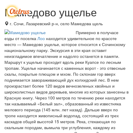
Мамедово ущелье
Мен
г. Сочи, Лазаревский р-н, село Мамедова щель
Примерно в получасе
езды от поселка
Лоо
находится удивительное по красоте
место — Мамедово ущелье, которое относится к Сочинскому
национальному парку. Экскурсия в эти края оставит
неизгладимое впечатление и надолго останется в памяти.
Маршрут к ущелью проходит вдоль реки Куапсе по лесным
тропам. Ущелье начинается с каменных ворот - это отвесные
скалы, покрытые плющом и мхом. По склонам гор вверх
поднимается завораживающий дух колхидский лес. В нем
произрастает более 120 видов вечнозеленых хвойных и
широколистных видов деревьев, многие из которых занесены в
Красную книгу. Через 100 метров по течению реки находится
так называемый «Белый зал», образованный из известняка
мелового периода (145 млн. лет назад). Дальше вверх по
тропе находится живописный водопад, состоящий из трех
каскадов общей высотой 15 метров. Река, стекающая по
скальным породам, вымыла три углубления, каждому из