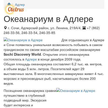
Адлер
Мен
Океанариум в Адлере
г. Сочи, Адлерский район, ул. Ленина, 219А/4,
+7 (862)
246-33-56, 246-33-54, 246-35-85
Для отдыхающих в Адлере
и Сочи появилась уникальная возможность побывать в самом
грандиозном по своим масштабам российском океанариуме
Sochi Discovery World
. Открытие этого океанариума
состоялось в
Адлере
в конце декабря 2009 года.
Общая площадь океанариума составляет 6,2 тыс. кв. метров,
а объем воды 5 млн. литров. Посетителей ждет 29
выставочных зала. В многочисленных аквариумах живет 4 тыс.
морских и пресноводных рыб, насчитывающих более 200
видов.
Посещение океанариума сравни
путешествию в глубинный
подводный мир. Экскурсия
будет интересна и