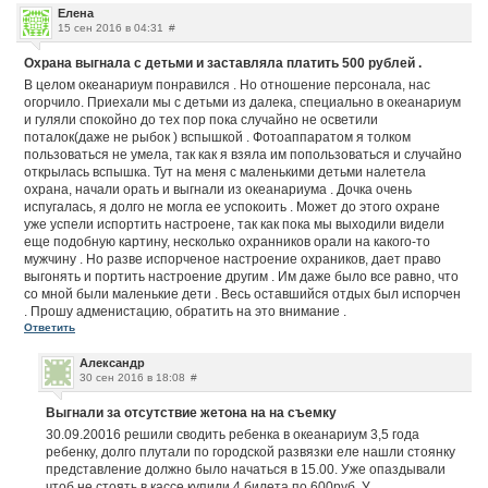
Елена
15 сен 2016 в 04:31
#
Охрана выгнала с детьми и заставляла платить 500 рублей .
В целом океанариум понравился . Но отношение персонала, нас
огорчило. Приехали мы с детьми из далека, специально в океанариум
и гуляли спокойно до тех пор пока случайно не осветили
поталок(даже не рыбок ) вспышкой . Фотоаппаратом я толком
пользоваться не умела, так как я взяла им попользоваться и случайно
открылась вспышка. Тут на меня с маленькими детьми налетела
охрана, начали орать и выгнали из океанариума . Дочка очень
испугалась, я долго не могла ее успокоить . Может до этого охране
уже успели испортить настроене, так как пока мы выходили видели
еще подобную картину, несколько охранников орали на какого-то
мужчину . Но разве испорченое настроение охраников, дает право
выгонять и портить настроение другим . Им даже было все равно, что
со мной были маленькие дети . Весь оставшийся отдых был испорчен
. Прошу адменистацию, обратить на это внимание .
Ответить
Александр
30 сен 2016 в 18:08
#
Выгнали за отсутствие жетона на на съемку
30.09.20016 решили сводить ребенка в океанариум 3,5 года
ребенку, долго плутали по городской развязки еле нашли стоянку
представление должно было начаться в 15.00. Уже опаздывали
чтоб не стоять в кассе купили 4 билета по 600руб. У