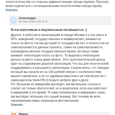
попустительство со стороны администрации города Адлера. Просьба
всем поделиться с потенциальными посетителями города Адлер.
Ответить
Александра
02 июл 2016 в 14:12
#
Всем ворчливым и недовольным посвящается. ;)
Друзья, я работаю в океанариуме в городе Москва и у нас (как и в
90% заведений, государственных и коммерческих, взимается
плата за фото) так как дотаций от государства нет и полностью на
самоокупаемости данные проекты, также на самоокупаемость
переведены многие государственные музеи, которые также
взимают небольшую плату за фото. То выручать небольшие
деньги за фото очень даже можно. Этот дополнительный доход
идет на содержание дорогой экспозиции. Что бы для посетителей
поддерживать и расширять экспозицию. Скорее всего, тот скандал
который вы начали из-за 100 рублей связан с особенностями
вашего характера, а не со здравым смыслом и уж тем более не с
законодательством РФ.))) Будьте добрее друг к другу.
P.S. Вспышка из аквариума выглядит, как меленькое солнце и
слепит не только обитателей, но и водолазов, если они работает
в аквариуме в это время. Я сама погружалась в аквариум и знаю,
как выглядит вспышка это сущий кошмар. Вот почему во всех
океанариумах мира запрещена фотовспышка.
Ответить
Ирина