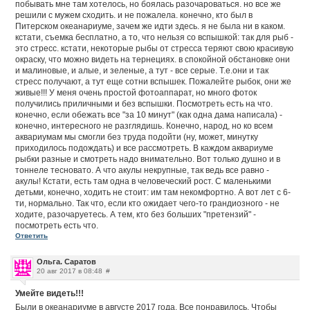
побывать мне там хотелось, но боялась разочароваться. но все же
решили с мужем сходить. и не пожалела. конечно, кто был в
Питерском океанариуме, зачем же идти здесь. я не была ни в каком.
кстати, съемка бесплатно, а то, что нельзя со вспышкой: так для рыб -
это стресс. кстати, некоторые рыбы от стресса теряют свою красивую
окраску, что можно видеть на тернециях. в спокойной обстановке они
и малиновые, и алые, и зеленые, а тут - все серые. Т.е.они и так
стресс получают, а тут еще сотни вспышек. Пожалейте рыбок, они же
живые!!! У меня очень простой фотоаппарат, но много фоток
получились приличными и без вспышки. Посмотреть есть на что.
конечно, если обежать все "за 10 минут" (как одна дама написала) -
конечно, интересного не разглядишь. Конечно, народ, но ко всем
аквариумам мы смогли без труда подойти (ну, может, минутку
приходилось подождать) и все рассмотреть. В каждом аквариуме
рыбки разные и смотреть надо внимательно. Вот только душно и в
тоннеле тесновато. А что акулы некрупные, так ведь все равно -
акулы! Кстати, есть там одна в человеческий рост. С маленькими
детьми, конечно, ходить не стоит: им там некомфортно. А вот лет с 6-
ти, нормально. Так что, если кто ожидает чего-то грандиозного - не
ходите, разочаруетесь. А тем, кто без больших "претензий" -
посмотреть есть что.
Ответить
Ольга. Саратов
20 авг 2017 в 08:48
#
Умейте видеть!!!
Были в океанариуме в августе 2017 года. Все понравилось. Чтобы