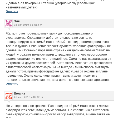
и давка а-ля похороны Сталина (упорно молчу у полчищах
невменяемых детей)
Ответить
Эля
02 авг 2016 в 14:13
#
Жаль, что не прочла комментарии до посещения данного
океанариума. Ожидания и действительность не совпали:
позиционируют как самый масштабный - отнюдь, в помещении очень
тесно и душно. Освещение желает лучшего: хорошие фотографии не
сделаешь. Особенно поразила охрана - как цепные собаки "лают" на
людей, угрожают немыслимыми штрафами за то, что неосторожно
задели ограждение или что то подобное. Сама не раз вздрагивала от
их криков на других посетителей. А эта якобы бесплатная фотосессия
с пластмассовой челюстью рыбы на выходе - лишь способ вытянуть
деньги потом, причем фотограф не далеко ушел от охраны в плане
поведения. Очень жаль: люди платят деньги, хотят получить
положительные впечатления, а на деле - сплошные разочарования.
Ответить
Полина
26 июл 2016 в 09:36
#
Не интересно и не красиво! Разновиднос ей рыб мало, скаты мелкие,
аквариумытак себе, площадь маленькая. По сравнению с Питерским
океанариумом, сочинский-просто набор аквариумов, а цена такая же.