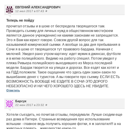
ЕВГЕНИЙ АЛЕКСАНДРОВИЧ
12 июл 2017 в 07:43
#
Теперь не пойду
прочитал отзывы и в шоке от беспредела творящегося там.
Проводить съемку для личных нужд в общественном месте(коем
является данное учреждение) ни какими законами не запрещается.
Это я Вам как юрист говорю. Совсем другой вопрос для так
называемой комерческой сьемки. А вообще за два дня пребывания в
Сочи я в шоке от творящегося тут правового бардака. Начиная с
мелочей. Увидел рано утром картину: идет мужик в джинсах, футболе
и в кепке полицейского. Видимо на работу спешил. Потом увидел у
пляжа Ривьера полицейского выходившего из Мерса последней
модели. Бардак творится на улицах и дорогах. Все ездят как хотят и
на ПДД положили. Такое ощущение что здесь один закон-закон по
вышибанию денег с туристов. А вы говорите про съемку. ЕСЛИ ЕСТЬ
ВОЗМОЖНОСТЬ ВООБЩЕ НЕ ЕЗДИТЕ В СОЧИ-ЭТО ДОРОГО
НЕБЕЗОПАСНО И НИ ЧЕГО ХОРОШЕГО ЗДЕСЬ НЕ УВИДИТЕ.
Ответить
Барсук
22 июн 2017 в 23:32
#
Хотели съездить, но почитав отзывы, передумали. Лучше сходим еще
раз дома в Питере. Странные возмущения про использование
вспышки - главное ведь получить хорошие фотки, я ж заплатил!!! а на
животных плевать... живодерство какое-то