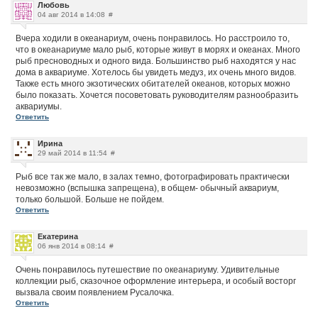
Любовь
04 авг 2014 в 14:08
#
Вчера ходили в океанариум, очень понравилось. Но расстроило то,
что в океанариуме мало рыб, которые живут в морях и океанах. Много
рыб пресноводных и одного вида. Большинство рыб находятся у нас
дома в аквариуме. Хотелось бы увидеть медуз, их очень много видов.
Также есть много экзотических обитателей океанов, которых можно
было показать. Хочется посоветовать руководителям разнообразить
аквариумы.
Ответить
Ирина
29 май 2014 в 11:54
#
Рыб все так же мало, в залах темно, фотографировать практически
невозможно (вспышка запрещена), в общем- обычный аквариум,
только большой. Больше не пойдем.
Ответить
Екатерина
06 янв 2014 в 08:14
#
Очень понравилось путешествие по океанариуму. Удивительные
коллекции рыб, сказочное оформление интерьера, и особый восторг
вызвала своим появлением Русалочка.
Ответить