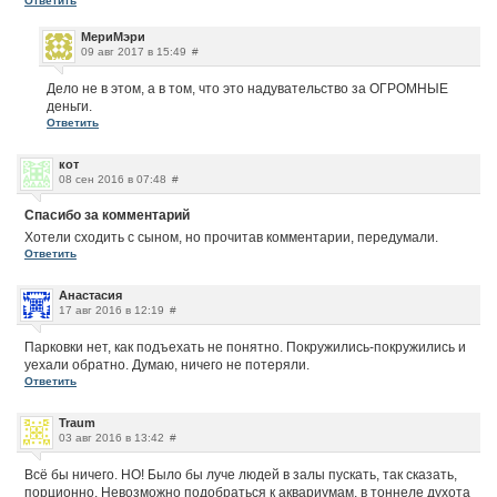
Ответить
МериМэри
09 авг 2017 в 15:49
#
Дело не в этом, а в том, что это надувательство за ОГРОМНЫЕ
деньги.
Ответить
кот
08 сен 2016 в 07:48
#
Спасибо за комментарий
Хотели сходить с сыном, но прочитав комментарии, передумали.
Ответить
Анастасия
17 авг 2016 в 12:19
#
Парковки нет, как подъехать не понятно. Покружились-покружились и
уехали обратно. Думаю, ничего не потеряли.
Ответить
Traum
03 авг 2016 в 13:42
#
Всё бы ничего. НО! Было бы луче людей в залы пускать, так сказать,
порционно. Невозможно подобраться к аквариумам, в тоннеле духота