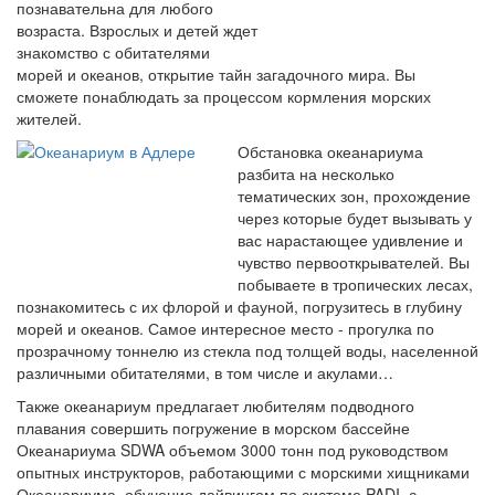
познавательна для любого
возраста. Взрослых и детей ждет
знакомство с обитателями
морей и океанов, открытие тайн загадочного мира. Вы
сможете понаблюдать за процессом кормления морских
жителей.
Обстановка океанариума
разбита на несколько
тематических зон, прохождение
через которые будет вызывать у
вас нарастающее удивление и
чувство первооткрывателей. Вы
побываете в тропических лесах,
познакомитесь с их флорой и фауной, погрузитесь в глубину
морей и океанов. Самое интересное место - прогулка по
прозрачному тоннелю из стекла под толщей воды, населенной
различными обитателями, в том числе и акулами…
Также океанариум предлагает любителям подводного
плавания совершить погружение в морском бассейне
Океанариума SDWA объемом 3000 тонн под руководством
опытных инструкторов, работающими с морскими хищниками
Океанариума, обучение дайвингом по системе PADI, с