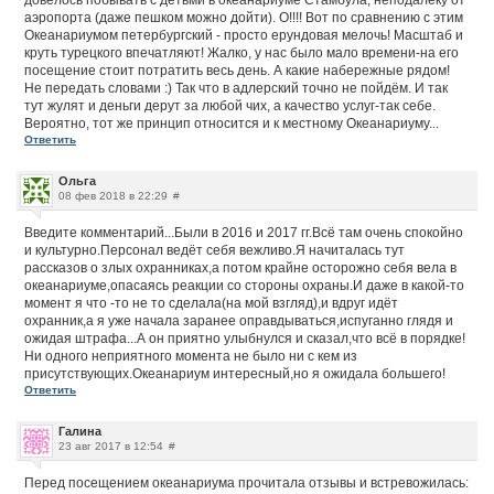
довелось побывать с детьми в океанариуме Стамбула, неподалёку от
аэропорта (даже пешком можно дойти). О!!!! Вот по сравнению с этим
Океанариумом петербургский - просто ерундовая мелочь! Масштаб и
круть турецкого впечатляют! Жалко, у нас было мало времени-на его
посещение стоит потратить весь день. А какие набережные рядом!
Не передать словами :) Так что в адлерский точно не пойдём. И так
тут жулят и деньги дерут за любой чих, а качество услуг-так себе.
Вероятно, тот же принцип относится и к местному Океанариуму...
Ответить
Ольга
08 фев 2018 в 22:29
#
Введите комментарий...Были в 2016 и 2017 гг.Всё там очень спокойно
и культурно.Персонал ведёт себя вежливо.Я начиталась тут
рассказов о злых охранниках,а потом крайне осторожно себя вела в
океанариуме,опасаясь реакции со стороны охраны.И даже в какой-то
момент я что -то не то сделала(на мой взгляд),и вдруг идёт
охранник,а я уже начала заранее оправдываться,испуганно глядя и
ожидая штрафа...А он приятно улыбнулся и сказал,что всё в порядке!
Ни одного неприятного момента не было ни с кем из
присутствующих.Океанариум интересный,но я ожидала большего!
Ответить
Галина
23 авг 2017 в 12:54
#
Перед посещением океанариума прочитала отзывы и встревожилась: