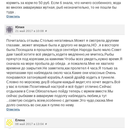
кормить за корм по 50 руб. Если б знала, что ничего особенного, вода
во многих аквариумах мутная, рыб незначительно, то не пошли бы
туда .
Ответить
Юлия
21 май 2017 в 10:08
#
Почиталась отзывы.Столько негативных.Может я смотрела другими
глазами...может впервые была и другого не видела,НО ..я в восторге
была.Посещала в прошлом году,в сентябре.Народа было мало.Совет
дам такой:хотите всё увидеть,ходите медленно,не мчитесь.Рыбы
прячутся под корягами,за камнями.Чтобы всех увидеть,нужно время.Я
сначала на море пробыла до обеда ..и пожалела.Мне не хватило
времени до закрытия.Не заметила,как пролетел 4 часа.Я только за
черепахами про наблюдала около часа.Какие они классные.Очень
понравился затонувший корабль.А какой драйф ходить в туннеле.
Словно по морскому дну.В общем каждый видит,что хочет видеть.Всё
у вас в голове.Позитивный настрой и всё будет отлично.Сейчас
отдыхаем в Сочи.Обязательно пойду теперь с мужем вместе.Мы
сейчас рыбками в аквариуме подолгу наблюдать любим,а тут
...советую сходить всем,особенно с детками.Это чудо,сказка.Мне
долго снилось во сне,как я гуляю по нему.
Ответить
Елена
08 май 2017 в 13:04
#