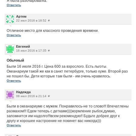
Я была разочаровагна.
Ответить
Артем
22 июл 2016 в 18:52
#
Отличное место для классного проведения времени.
Ответить
Евгений
16 июл 2016 в 17:35
#
Обычный
Были 16 июля 2016 г. Цена 600 за взрослого. Есть льготы.
Океанариум такой же как в санкт петербурге, только хуже. Второй раз
не пошел бы. Дети которые там были - им очень нравилось.
Ответить
Надежда
08 июл 2016 в 21:14
#
Были в океанариуме с мужем. Понравилось-не то слово!!! Впечатлены
размахом!!! Едем теперь с детками))))кормление рыбок,думаю,
запомнится им надолго!!!всем рекомендую!! Будьте добрее друг к
другу и хорошее настроение не покинет вас никогда)))
Ответить