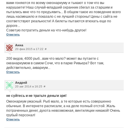
вами гоняются по всему океонариуму и тыкают о том что вы
нарушаете! Наш случай-младший охранник сбегал за старшим и
пытались мне что-то предъявить... В общем такое их поведение всего
лишь насмешило и показало с не лучшей стороны! Цены с сайта не
соответствуют реальности! А билеты пытаются втюхать еще по
дороге...
Советую потратить деньги на что-нибудь другое!
Ответить
Анна
20 фев 2015 в 17:22
#
200 видов, 4000 рыб...вам что мало? может вы путаете с
океанариумом в самом Сочи, что в парке Ривьера? Вот там,
действительно, аквариум...
Ответить
Андрей
20 авг 2014 в 16:25
#
не суйтесь и не тратьте деньги зря!
Океонариум ужасный. Рыб мало, а те которые есть совершенно
обычные. В интернете расписали, а на деле полный отстой. Жаль
потраченных денег, духота невозможная, винтиляции никакой! Очень
грубый персонал!
Ответить