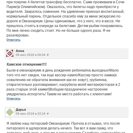
при покупке 4 билетов трансфер бесплатно. Сами проживаем в Сочи
Парке(в Олимпийском). Оказалось, что билеты надо приобрести у
водителя. Закралось сомнение. На удивление приехал воспитанный,
нормальный парень. Отдельное спасибо ему за мини экскурсию по
дороге в Океанариум. Цены одинаковые, что у него, что в кассе. Не
пришлось стоять в очереди за билетами. Детям рыбки понравились.
По мне лично сходить стоит. Но не больше одного раза. Я не
разачерован.
Ответить
Анна
09 июл 2018 в 09:04
#
Хамское отношение!!!!
Были в океанариуме в день рождение ребенка!на выходных!Мало
того что нет скидок, так еще кассир-хамло!Кассир просто хамка(к
сожалению не обратила внимания как ее зовут), грубиянка,
отвратительно разговаривает, нагрубила моей матери(которая в 2
раза старше этой хамки!)Вобщем праздничное настроение
умудрилась испортить! Таким не место работать с клиентами!
Ответить
Дарья
09 июн 2018 в 23:16
#
Я люблю наш питерский Океанариум. Прочла в отзывах, что после
питерского в адлерском делать нечего. Так вот я вам скажу, что