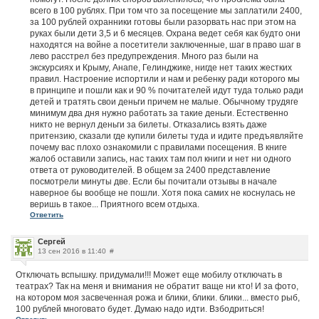
всего в 100 рублях. При том что за посещение мы заплатили 2400,
за 100 рублей охранники готовы были разорвать нас при этом на
руках были дети 3,5 и 6 месяцев. Охрана ведет себя как будто они
находятся на войне а посетители заключенные, шаг в право шаг в
лево расстрел без предупреждения. Много раз были на
экскурсиях и Крыму, Анапе, Гелинджике, нигде нет таких жестких
правил. Настроение испортили и нам и ребенку ради которого мы
в принципе и пошли как и 90 % почитателей идут туда только ради
детей и тратять свои деньги причем не малые. Обычному трудяге
минимум два дня нужно работать за такие деньги. Естественно
никто не вернул деньги за билеты. Отказались взять даже
притензию, сказали где купили билеты туда и идите предъявляйте
почему вас плохо ознакомили с правилами посещения. В книге
жалоб оставили запись, нас таких там пол книги и нет ни одного
ответа от руководителей. В общем за 2400 представление
посмотрели минуты две. Если бы почитали отзывы в начале
наверное бы вообще не пошли. Хотя пока самих не коснулась не
веришь в такое... Приятного всем отдыха.
Ответить
Сергей
13 сен 2016 в 11:40
#
Отключать вспышку. придумали!!! Может еще мобилу отключать в
театрах? Так на меня и внимания не обратит ваще ни кто! И за фото,
на котором моя засвеченная рожа и блики, блики. блики... вместо рыб,
100 рублей многовато будет. Думаю надо идти. Взбодриться!