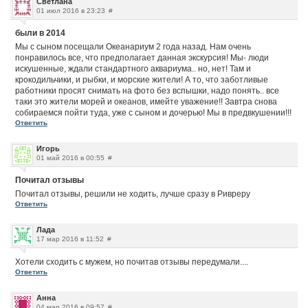
Светлана
01 июл 2016 в 23:23
#
были в 2014
Мы с сыном посещали Океанариум 2 года назад. Нам очень
понравилось все, что предполагает данная экскурсия! Мы- люди
искушенные, ждали стандартного аквариума.. но, нет! Там и
крокодильчики, и рыбки, и морские жители! А то, что заботливые
работники просят снимать на фото без вспышки, надо понять.. все
таки это жители морей и океанов, имейте уважение!! Завтра снова
собираемся пойти туда, уже с сыном и дочерью! Мы в предвкушении!!!
Ответить
Игорь
01 май 2016 в 00:55
#
Почитал отзывы
Почитал отзывы, решили не ходить, лучше сразу в Ривреру
Ответить
Лада
17 мар 2016 в 11:52
#
Хотели сходить с мужем, но почитав отзывы передумали....
Ответить
Анна
04 мар 2016 в 09:57
#