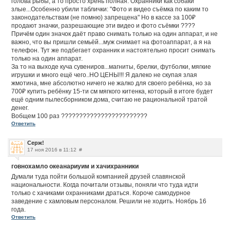
голова рыбы, а то просто хрень полная. Охранники как собаки
злые...Особенно убили таблички: "Фото и видео съёмка по каким то
законодательствам (не помню) запрещена" Но в кассе за 100₽
продают значки, разрешающие эти видео и фото съёмки ????
Причём один значок даёт право снимать только на один аппарат, и не
важно, что вы пришли семьёй...муж снимает на фотоаппарат, а я на
телефон. Тут же подбегает охранник и настоятельно просит снимать
только на один аппарат.
За то на выходе куча сувениров...магниты, брелки, футболки, мягкие
игрушки и много ещё чего..НО ЦЕНЫ!!! Я далеко не скупая злая
жмотина, мне абсолютно ничего не жалко для своего ребёнка, но за
700₽ купить ребёнку 15-ти см мягкого китенка, который в итоге будет
ещё одним пылесборником дома, считаю не рациональной тратой
денег.
Вобщем 100 раз ????????????????????????
Ответить
Серж!
17 ноя 2016 в 11:12
#
говнохамло океанариуим и хачихранники
Думали туда пойти большой компанией друзей славянской
национальности. Когда почитали отзывы, поняли что туда идти
только с хачиками охранниками драться. Короче самодурное
заведение с хамловым персоналом. Решили не ходить. Ноябрь 16
года.
Ответить