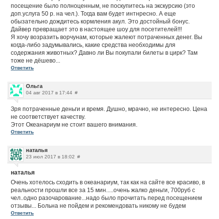
посещение было полноценным, не поскупитесь на экскурсию (это
доп.услуга 50 р. на чел.). Тогда вам будет интнресно. А еще
обызательно дождитесь кормления акул. Это достойный бонус.
Дайвер превращает это в настоящее шоу для посетителей!!!
Я хочу возразить ворчунам, которые жалеют потраченных денег. Вы
когда-либо задумывались, какие средства необходимы для
содержания животных? Давно ли Вы покупали билеты в цирк? Там
тоже не дёшево...
Ответить
Ольга
04 авг 2017 в 17:44
#
Зря потраченные деньги и время. Душно, мрачно, не интересно. Цена
не соответствует качеству.
Этот Океанариум не стоит вашего внимания.
Ответить
наталья
23 июл 2017 в 18:02
#
наталья
Очень хотелось сходить в океанариум, так как на сайте все красиво, в
реальности прошли все за 15 мин.....очень жалко деньги, 700руб с
чел..одно разочарование...надо было прочитать перед посещением
отзывы... Больна не пойдем и рекомендовать никому не будем
Ответить