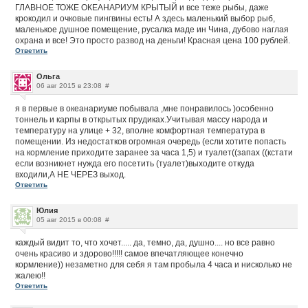
ГЛАВНОЕ ТОЖЕ ОКЕАНАРИУМ КРЫТЫЙ и все теже рыбы, даже
крокодил и очковые пингвины есть! А здесь маленький выбор рыб,
маленькое душное помещение, русалка маде ин Чина, дубово наглая
охрана и все! Это просто развод на деньги! Красная цена 100 рублей.
Ответить
Ольга
06 авг 2015 в 23:08
#
я в первые в океанариуме побывала ,мне понравилось )особенно
тоннель и карпы в открытых прудиках.Учитывая массу народа и
температуру на улице + 32, вполне комфортная температура в
помещении. Из недостатков огромная очередь (если хотите попасть
на кормление приходите заранее за часа 1,5) и туалет((запах ((кстати
если возникнет нужда его посетить (туалет)выходите откуда
входили,А НЕ ЧЕРЕЗ выход.
Ответить
Юлия
05 авг 2015 в 00:08
#
каждый видит то, что хочет..... да, темно, да, душно.... но все равно
очень красиво и здорово!!!!! самое впечатляющее конечно
кормление)) незаметно для себя я там пробыла 4 часа и нисколько не
жалею!!
Ответить