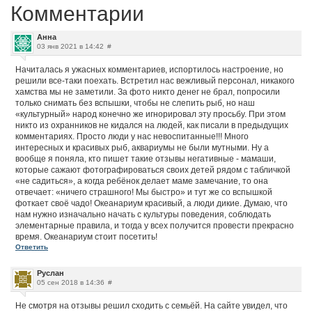
Комментарии
Анна
03 янв 2021 в 14:42
#
Начиталась я ужасных комментариев, испортилось настроение, но
решили все-таки поехать. Встретил нас вежливый персонал, никакого
хамства мы не заметили. За фото никто денег не брал, попросили
только снимать без вспышки, чтобы не слепить рыб, но наш
«культурный» народ конечно же игнорировал эту просьбу. При этом
никто из охранников не кидался на людей, как писали в предыдущих
комментариях. Просто люди у нас невоспитанные!!! Много
интересных и красивых рыб, аквариумы не были мутными. Ну а
вообще я поняла, кто пишет такие отзывы негативные - мамаши,
которые сажают фотографироваться своих детей рядом с табличкой
«не садиться», а когда ребёнок делает маме замечание, то она
отвечает: «ничего страшного! Мы быстро» и тут же со вспышкой
фоткает своё чадо! Океанариум красивый, а люди дикие. Думаю, что
нам нужно изначально начать с культуры поведения, соблюдать
элементарные правила, и тогда у всех получится провести прекрасно
время. Океанариум стоит посетить!
Ответить
Руслан
05 сен 2018 в 14:36
#
Не смотря на отзывы решил сходить с семьёй. На сайте увидел, что