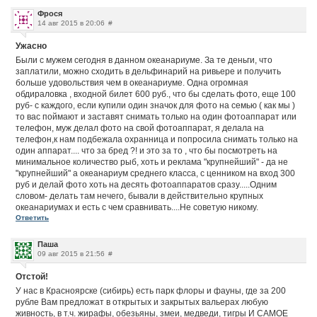
Фрося
14 авг 2015 в 20:06
#
Ужасно
Были с мужем сегодня в данном океанариуме. За те деньги, что
заплатили, можно сходить в дельфинарий на ривьере и получить
больше удовольствия чем в океанариуме. Одна огромная
обдираловка , входной билет 600 руб., что бы сделать фото, еще 100
руб- с каждого, если купили один значок для фото на семью ( как мы )
то вас поймают и заставят снимать только на один фотоаппарат или
телефон, муж делал фото на свой фотоаппарат, я делала на
телефон,к нам подбежала охранница и попросила снимать только на
один аппарат.... что за бред ?! и это за то , что бы посмотреть на
минимальное количество рыб, хоть и реклама "крупнейший" - да не
"крупнейший" а океанариум среднего класса, с ценником на вход 300
руб и делай фото хоть на десять фотоаппаратов сразу.....Одним
словом- делать там нечего, бывали в действительно крупных
океанариумах и есть с чем сравнивать....Не советую никому.
Ответить
Паша
09 авг 2015 в 21:56
#
Отстой!
У нас в Красноярске (сибирь) есть парк флоры и фауны, где за 200
рубле Вам предложат в открытых и закрытых вальерах любую
живность, в т.ч. жирафы, обезьяны, змеи, медведи, тигры И САМОЕ