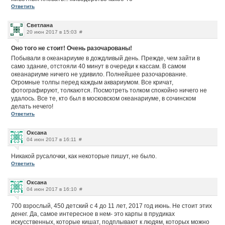
Ответить
Светлана
20 июн 2017 в 15:03
#
Оно того не стоит! Очень разочарованы!
Побывали в океанариуме в дождливый день. Прежде, чем зайти в
само здание, отстояли 40 минут в очереди к кассам. В самом
океанариуме ничего не удивило. Полнейшее разочарование.
Огромные толпы перед каждым аквариумом. Все кричат,
фотографируют, толкаются. Посмотреть толком спокойно ничего не
удалось. Все те, кто был в московском океанариуме, в сочинском
делать нечего!
Ответить
Оксана
04 июн 2017 в 16:11
#
Никакой русалочки, как некоторые пишут, не было.
Ответить
Оксана
04 июн 2017 в 16:10
#
700 взрослый, 450 детский с 4 до 11 лет, 2017 год июнь. Не стоит этих
денег. Да, самое интересное в нем- это карпы в прудиках
искусственных, которые кишат, подплывают к людям, которых можно