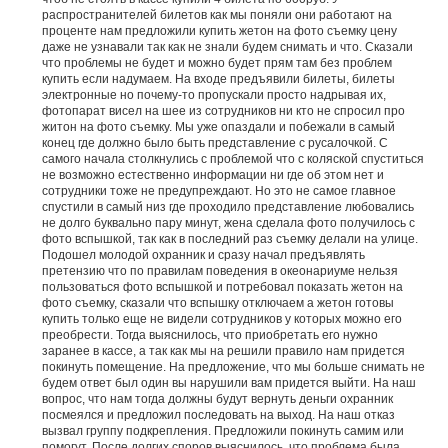
распространителей билетов как мы поняли они работают на
проценте нам предложили купить жетон на фото съемку цену
даже не узнавали так как не знали будем снимать и что. Сказали
что проблемы не будет и можно будет прям там без проблем
купить если надумаем. На входе предъявили билеты, билеты
электронные но почему-то пропускали просто надрывая их,
фотопарат висел на шее из сотрудников ни кто не спросил про
житон на фото съемку. Мы уже опаздали и побежали в самый
конец где должно было быть представление с русалочкой. С
самого начала столкнулись с проблемой что с коляской спуститься
не возможно естественно информации ни где об этом нет и
сотрудники тоже не предупреждают. Но это не самое главное
спустили в самый низ где проходило представление любовались
не долго буквально пару минут, жена сделала фото получилось с
фото вспышкой, так как в последний раз съемку делали на улице.
Подошел молодой охранник и сразу начал предъявлять
претензию что по правилам поведения в океонариуме нельзя
пользоваться фото вспышкой и потребовал показать жетон на
фото съемку, сказали что вспышку отключаем а жетон готовы
купить только еще не видели сотрудников у которых можно его
преобрести. Тогда выяснилось, что приобретать его нужно
заранее в кассе, а так как мы на решили правило нам придется
покинуть помещение. На предложение, что мы больше снимать не
будем ответ был один вы нарушили вам придется выйти. На наш
вопрос, что нам тогда должны будут вернуть деньги охранник
посмеялся и предложил последовать на выход. На наш отказ
вызвал группу подкрепления. Предложили покинуть самим или
помогут. После долгих споров выяснилось, что проблема была