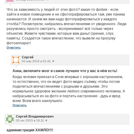
Что за зависимость у людей от этих фото? какая-то фобия - если
зайти в новое помещение и не сфотографироваться там, уже паника
начинается. И зачем же вам надо фотографироваться у каждого
столба? Посмотрели, набрались впечатлениями от увиденного. Люди
разучились просто смотреть - воспринимают всё только через
объектив. Живите чувствами, которые вам даны! (зрение, слух,
память). Создаётся такое впечатление, что вывели на прогулку
фотоаппарат!
Ответить
Сергей
03 апр 2016 в 01:41
#
Анна, включите мозг и самое лучшее что у вас в нём есть!
Когда человек приехал в Сочи впервые с хорошим настроением,
то естественно, что он ведет фото-видео съёмку, чтобы потом
поделиться впечатлениями с родными и друзьями. Это
нормальное здоровое желание любого современного человека. А
набрасываться из-за фото и портить настроение - дурь и вред
всем. Всем всего наилучшего.
Ответить
Сергей Владимирович
03 окт 2015 в 19:11
#
администрация ХАМЛО!!!!