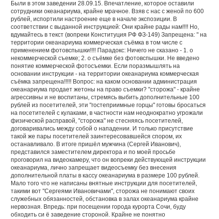
Были в этом заведении 28.09.15. Впечатление, которое оставили
сотрудники океанариума, крайне мрачное. Взяв с нас с женой по 600
рублей, испортили настроение еще в начале экспозиции. В
соответствии с выданной инструкцией: Они крайне рады нам!!!! Но,
вдумайтесь в текст (вопреки Конституция РФ ФЗ-149) Запрещена: " на
территории океанариума коммерческая съёмка в том числе с
применением фотовспышки!!!! Парадокс: Ничего не сказано - 1. о
некоммерческой съемке; 2. о съёмке без фотовспышки. Не введено
понятие коммерческой фотосъемки. Если поразмышлять на
основании инструкции - на территории океанариума коммерческая
съёмка запрещена!!!!! Вопрос: на каком основании администрация
океанариума продает жетоны на право съемки? "сторожа" - крайне
агрессивны и не воспитаны, стремясь выбить дополнительные 100
рублей из посетителей, эти "гостеприимные горцы" готовы бросаться
на посетителей с кулаками, в частности нам неоднократно угрожали
физической расправой, "сторожа" не стесняясь посетителей,
договаривались между собой о нападении. И только присутствие
такой же пары посетителей заинтересовавшейся спором, их
останавливало. В итоге пришёл мужчина (Сергей Иванович),
представился заместителем директора и по моей просьбе
проговорил на видеокамеру, что он вопреки действующей инструкции
океанариума, лично запрещает видеосъемку без внесения
дополнительной платы в кассу океанариума в размере 100 рублей.
Мало того что не написаны внятные инструкции для посетителей,
такими вот "Сергеями Ивановичами", сторожа не понимают своих
служебных обязанностей, обстановка в залах океанариума крайне
нервозная. Впредь: при посещении города курорта Сочи, буду
обходить си ё заведение стороной. Крайне не понятно