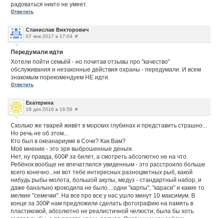
радоваться никто не умеет.
Ответить
Станислав Викторович
07 янв 2017 в 17:04
#
Передумали идти
Хотели пойти семьёй - но почитав отзывы про "качество"
обслуживания и незаконные действия охраны - передумали. И всем
знакомым порекомендуем НЕ идти.
Ответить
Екатерина
18 дек 2016 в 16:56
#
Сколько же тварей живёт в морских глубинах и представить страшно...
Но речь не об этом...
Кто был в океанариуме в Сочи? Как Вам?
Моё мнение - это зря выброшенные деньги.
Нет, ну правда, 600₽ за билет, а смотреть абсолютно не на что.
Ребёнок вообще не впечатлился увиденным - это расстроило больше
всего конечно...ни вот тебе интересных разноцветных рыб, какой
нибудь рыбы-молота, большой акулы, медуз - стандартный набор, и
даже банально крокодила не было....одни "карпы", "караси" и какие то
мелкие "семечки". На все про все у нас ушло минут 10 максимум. В
конце за 300₽ нам предложили сделать фотографию на память в
пластиковой, абсолютно не реалистичной челюсти, была бы хоть