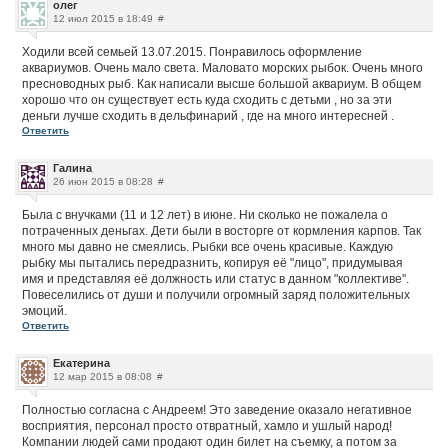
олег
12 июл 2015 в 18:49
#
Ходили всей семьей 13.07.2015. Понравилось оформление
аквариумов. Очень мало света. Маловато морских рыбок. Очень много
пресноводных рыб. Как написали высше большой аквариум. В общем
хорошо что он существует есть куда сходить с детьми , но за эти
деньги лучше сходить в дельфинарий , где на много интересней .
Ответить
Галина
26 июн 2015 в 08:28
#
Была с внучками (11 и 12 лет) в июне. Ни сколько не пожалела о
потраченных деньгах. Дети были в восторге от кормления карпов. Так
много мы давно не смеялись. Рыбки все очень красивые. Каждую
рыбку мы пытались передразнить, копируя её "лицо", придумывая
имя и представляя её должность или статус в данном "коллективе".
Повеселились от души и получили огромный заряд положительных
эмоций.
Ответить
Екатерина
12 мар 2015 в 08:08
#
Полностью согласна с Андреем! Это заведение оказало негативное
восприятия, персонал просто отвратный, хамло и ушлый народ!
Компании людей сами продают один билет на съемку, а потом за