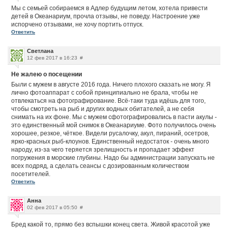
Мы с семьей собираемся в Адлер будущим летом, хотела привести
детей в Океанариум, прочла отзывы, не поведу. Настроение уже
испорчено отзывами, не хочу портить отпуск.
Ответить
Светлана
12 фев 2017 в 16:23
#
Не жалею о посещении
Были с мужем в августе 2016 года. Ничего плохого сказать не могу. Я
лично фотоаппарат с собой принципиально не брала, чтобы не
отвлекаться на фотографирование. Всё-таки туда идёшь для того,
чтобы смотреть на рыб и других водных обитателей, а не себя
снимать на их фоне. Мы с мужем сфотографировались в пасти акулы -
это единственный мой снимок в Океанариуме. Фото получилось очень
хорошее, резкое, чёткое. Видели русалочку, акул, пираний, осетров,
ярко-красных рыб-клоунов. Единственный недостаток - очень много
народу, из-за чего теряется зрелищность и пропадает эффект
погружения в морские глубины. Надо бы администрации запускать не
всех подряд, а сделать сеансы с дозированным количеством
посетителей.
Ответить
Анна
02 фев 2017 в 05:50
#
Бред какой то, прямо без вспышки конец света. Живой красотой уже